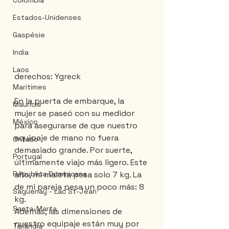
Colombia
Estados-Unidenses
Gaspésie
India
Laos
derechos: Ygreck
Maritimes
En la puerta de embarque, la 
Mauricie
mujer se paseó con su medidor 
México
para asegurarse de que nuestro 
equipaje de mano no fuera 
Ontario
demasiado grande. Por suerte, 
Portugal
últimamente viajo más ligero. Este 
año, mi maleta pesa solo 7 kg. La 
Républica Dominicana
de mi pareja pesa un poco más: 8 
Saguenay - Lac St-Jean
kg.
Santa-Marta
Además, las dimensiones de 
nuestro equipaje están muy por 
Tailandia