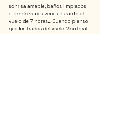
sonrisa amable, baños limpiados 
a fondo varias veces durante el 
vuelo de 7 horas… Cuando pienso 
que los baños del vuelo Montreal-
Tokio de Air Canada no se 
limpiaron ni una sola vez durante 
las 14 horas de vuelo…
En los baños de ANA, incluso hay 
un bidé con agua tibia integrado 
en cada inodoro. ¿Qué más se 
puede pedir? Sabiendo lo 
importante que son para mí los 
baños limpios, comprenderán mi 
placer de viajar con esta 
aerolínea.