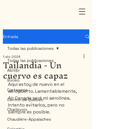
Entrada
Todas las publicaciones
1 dic 2024
Tailandia - Un
Todas las publicaciones
cuervo es capaz
Abitibi
Buceo
Aquí estoy de nuevo en el 
Cartagena
aeropuerto. Lamentablemente, 
Air Canada será mi aerolínea. 
Centro de Québec
Intento evitarlos, pero no 
Charlevoix
siempre es posible.
Chaudière-Appalaches