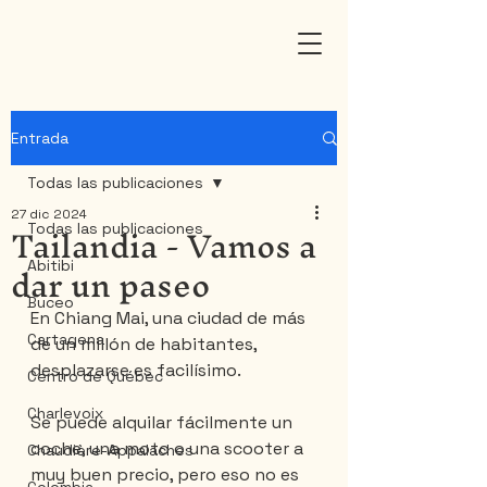
Entrada
Todas las publicaciones
27 dic 2024
Tailandia - Vamos a
Todas las publicaciones
dar un paseo
Abitibi
Buceo
En Chiang Mai, una ciudad de más 
Cartagena
de un millón de habitantes, 
desplazarse es facilísimo.
Centro de Québec
Charlevoix
Se puede alquilar fácilmente un 
coche, una moto o una scooter a 
Chaudière-Appalaches
muy buen precio, pero eso no es 