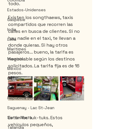
Colombia
todo.
Estados-Unidenses
Existen los songthaews, taxis 
Gaspésie
compartidos que recorren las 
India
calles en busca de clientes. Si no 
hay nadie en el taxi, te llevan a 
Laos
donde quieras. Si hay otros 
Maritimes
pasajeros... bueno, la tarifa es 
negociable según los destinos 
Mauricie
solicitados. La tarifa fija es de 16 
México
pesos.
Ontario
Portugal
Républica Dominicana
Saguenay - Lac St-Jean
Están los tuk-tuks. Estos 
Santa-Marta
vehículos pequeños, 
Tailandia