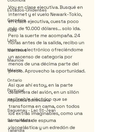
Colombia
Voy en clase ejecutiva. Busqué en 
Estados-Unidenses
internet y el vuelo Newark-Tokio, 
Gaspésie
en clase ejecutiva, cuesta poco 
más de 10.000 dólares… solo ida. 
India
Pero la suerte me acompaña. 24 
Laos
horas antes de la salida, recibo un 
correo electrónico ofreciéndome 
Maritimes
un ascenso de categoría por 
Mauricie
menos de una décima parte del 
México
precio. Aprovecho la oportunidad.
Ontario
Así que ahí estoy, en la parte 
Portugal
delantera del avión, en un sillón 
reclinable eléctrico que se 
Républica Dominicana
transforma en cama, con todos 
Saguenay - Lac St-Jean
los extras imaginables, como una 
almohada de espuma 
Santa-Marta
viscoelástica y un edredón de 
Tailandia