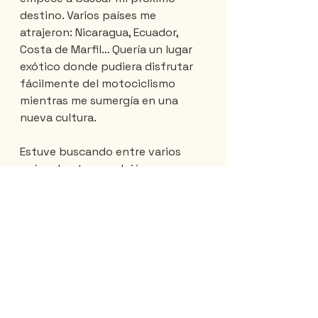
destino. Varios países me 
atrajeron: Nicaragua, Ecuador, 
Costa de Marfil… Quería un lugar 
exótico donde pudiera disfrutar 
fácilmente del motociclismo 
mientras me sumergía en una 
nueva cultura.
Estuve buscando entre varios 
países hasta que alojé a una 
vietnamita en mi Airbnb. Chi Tran 
es una gran apasionada de su 
país y hablaba de él con 
entusiasmo. Fue cuando me dijo 
que el alfabeto vietnamita es el 
mismo que el nuestro que tomé la 
decisión.