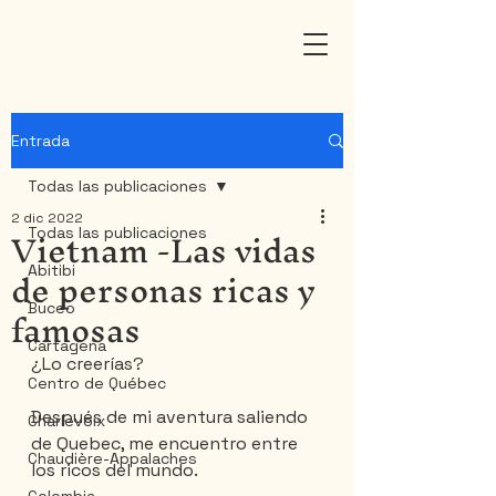
Entrada
Todas las publicaciones
2 dic 2022
Vietnam -Las vidas
Todas las publicaciones
de personas ricas y
Abitibi
famosas
Buceo
Cartagena
¿Lo creerías?
Centro de Québec
Después de mi aventura saliendo 
Charlevoix
de Quebec, me encuentro entre 
Chaudière-Appalaches
los ricos del mundo.