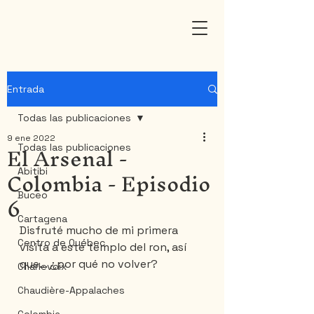
Entrada
Todas las publicaciones
9 ene 2022
El Arsenal -
Todas las publicaciones
Colombia - Episodio
Abitibi
6
Buceo
Cartagena
Disfruté mucho de mi primera 
Centro de Québec
visita a este templo del ron, así 
que... ¿por qué no volver?
Charlevoix
Chaudière-Appalaches