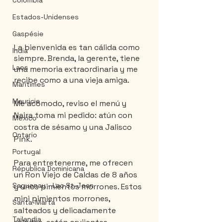
Colombia
Estados-Unidenses
Gaspésie
La bienvenida es tan cálida como 
India
siempre. Brenda, la gerente, tiene 
Laos
una memoria extraordinaria y me 
recibe como a una vieja amiga.
Maritimes
Mauricie
Me acomodo, reviso el menú y 
Naira toma mi pedido: atún con 
México
costra de sésamo y una Jalisco 
Ontario
Pink.
Portugal
Para entretenerme, me ofrecen 
Républica Dominicana
un Ron Viejo de Caldas de 8 años 
Saguenay - Lac St-Jean
y unos pimientos morrones. Estos 
mini pimientos morrones, 
Santa-Marta
salteados y delicadamente 
Tailandia