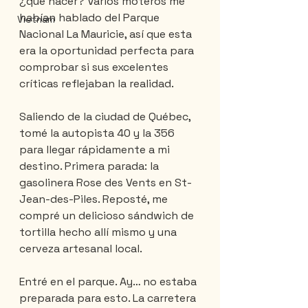
¿qué hacer? Varios moteros me 
habían hablado del Parque 
Vietnam
Nacional La Mauricie, así que esta 
era la oportunidad perfecta para 
comprobar si sus excelentes 
críticas reflejaban la realidad.
Saliendo de la ciudad de Québec, 
tomé la autopista 40 y la 356 
para llegar rápidamente a mi 
destino. Primera parada: la 
gasolinera Rose des Vents en St-
Jean-des-Piles. Reposté, me 
compré un delicioso sándwich de 
tortilla hecho allí mismo y una 
cerveza artesanal local.
Entré en el parque. Ay… no estaba 
preparada para esto. La carretera 