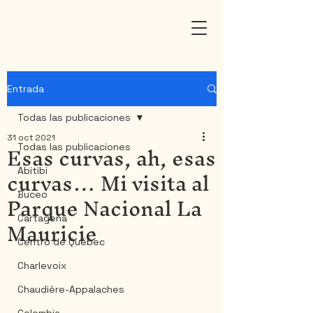
Entrada
Todas las publicaciones
31 oct 2021
Esas curvas, ah, esas
Todas las publicaciones
curvas… Mi visita al
Abitibi
Parque Nacional La
Buceo
Mauricie
Cartagena
Centro de Québec
Charlevoix
Chaudière-Appalaches