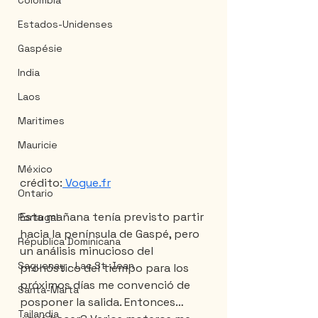
Colombia
Estados-Unidenses
Gaspésie
India
Laos
Maritimes
Mauricie
México
crédito:
 Vogue.fr
Ontario
Esta mañana tenía previsto partir 
Portugal
hacia la península de Gaspé, pero 
Républica Dominicana
un análisis minucioso del 
Saguenay - Lac St-Jean
pronóstico del tiempo para los 
próximos días me convenció de 
Santa-Marta
posponer la salida. Entonces… 
Tailandia