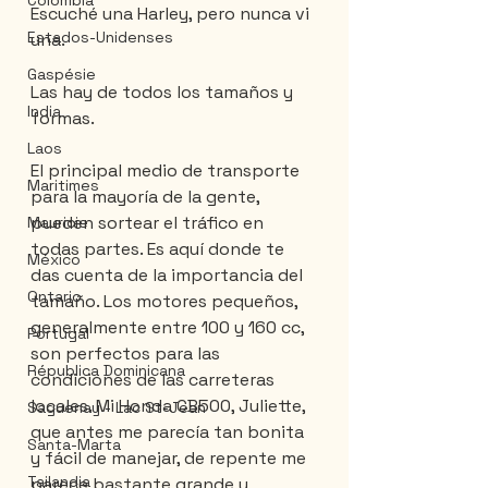
Colombia
Escuché una Harley, pero nunca vi 
Estados-Unidenses
una.
Gaspésie
Las hay de todos los tamaños y 
India
formas.
Laos
El principal medio de transporte 
Maritimes
para la mayoría de la gente, 
pueden sortear el tráfico en 
Mauricie
todas partes. Es aquí donde te 
México
das cuenta de la importancia del 
Ontario
tamaño. Los motores pequeños, 
generalmente entre 100 y 160 cc, 
Portugal
son perfectos para las 
Républica Dominicana
condiciones de las carreteras 
locales. Mi Honda CB500, Juliette, 
Saguenay - Lac St-Jean
que antes me parecía tan bonita 
Santa-Marta
y fácil de manejar, de repente me 
Tailandia
parece bastante grande y 