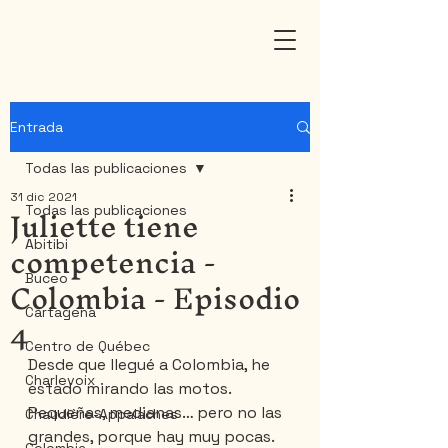
Entrada
Todas las publicaciones
31 dic 2021
Juliette tiene
Todas las publicaciones
competencia -
Abitibi
Colombia - Episodio
Buceo
4
Cartagena
Centro de Québec
Desde que llegué a Colombia, he 
Charlevoix
estado mirando las motos. 
Pequeñas, medianas… pero no las 
Chaudière-Appalaches
grandes, porque hay muy pocas. 