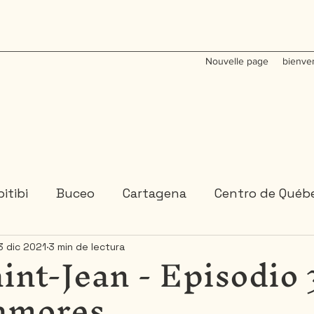
Nouvelle page
bienve
itibi
Buceo
Cartagena
Centro de Québ
int-Jean - Episodio 3
3 dic 2021
3 min de lectura
Colombia
Estados-Unidenses
Gaspésie
 amores
México
Ontario
Portugal
Républica D