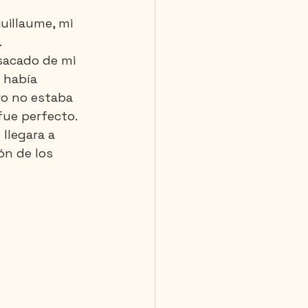
uillaume, mi 
.
 sacado de mi 
 había 
ro no estaba 
fue perfecto. 
llegara a 
ón de los 