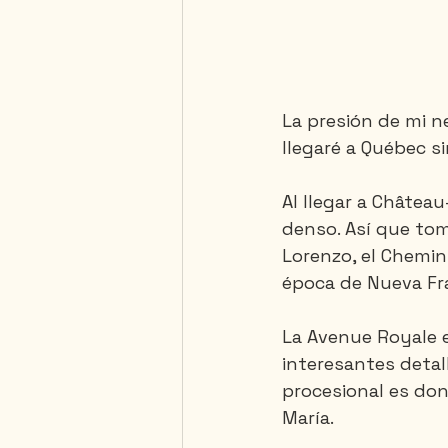
La presión de mi n
llegaré a Québec s
Al llegar a Château
denso. Así que tomo
Lorenzo, el Chemi
época de Nueva Fra
La Avenue Royale e
interesantes detall
procesional es dond
María.