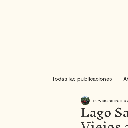
Todas las publicaciones
Ab
Lago Sa
curvesandcracks
Chaudière-Appalaches
Viejos
Maritimes
Mauricie