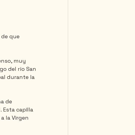
 de que 
denso, muy 
go del río San 
l durante la 
a de 
 Esta capilla 
a la Virgen 