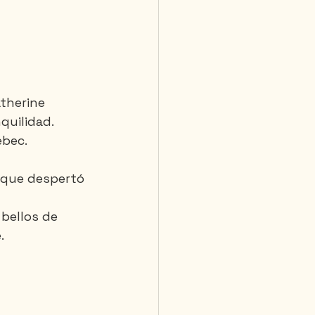
therine 
quilidad. 
ébec.
a que despertó 
bellos de 
.