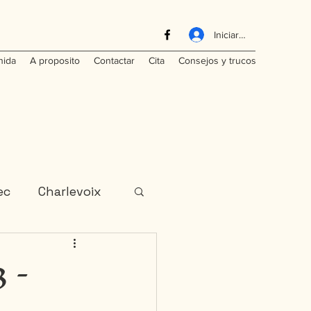
Iniciar sesión
nida
A proposito
Contactar
Cita
Consejos y trucos
ec
Charlevoix
 -
India
Laos
ominicana