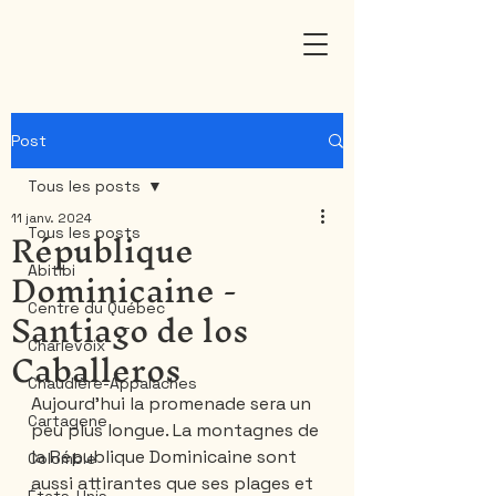
Post
Tous les posts
11 janv. 2024
République
Tous les posts
Dominicaine -
Abitibi
Santiago de los
Centre du Québec
Caballeros
Charlevoix
Chaudière-Appalaches
Aujourd'hui la promenade sera un 
Cartagene
peu plus longue. La montagnes de 
la République Dominicaine sont 
Colombie
aussi attirantes que ses plages et 