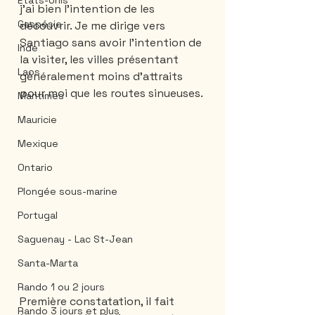
États-Unis
j'ai bien l'intention de les 
Gaspésie
découvrir. Je me dirige vers 
Santiago sans avoir l'intention de 
Inde
la visiter, les villes présentant 
Laos
généralement moins d'attraits 
pour moi que les routes sinueuses.
Maritimes
Mauricie
Mexique
Ontario
Plongée sous-marine
Portugal
Saguenay - Lac St-Jean
Santa-Marta
Rando 1 ou 2 jours
Première constatation, il fait 
Rando 3 jours et plus