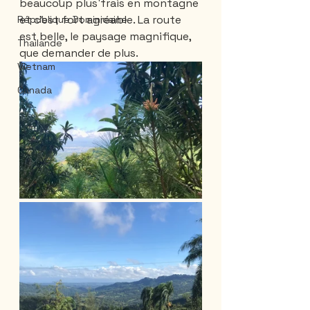
beaucoup plus frais en montagne 
et c'est fort agréable. La route 
République Dominicaine
est belle, le paysage magnifique, 
Thailande
que demander de plus.
Vietnam
Canada