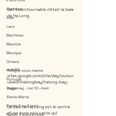
États-Unis
Gaspésie
Cet incontournable c'était la baie 
de Hạ Long.
Inde
Laos
Maritimes
Mauricie
Mexique
Ontario
crédit: 
Plongée sous-marine
sites.google.com/site/daytourscr
Portugal
uisesinhalongbay/halong-bay-
map
Saguenay - Lac St-Jean
Santa-Marta
Rando 1 ou 2 jours
La baie de Hạ Long est le centre 
d'une zone plus vaste qui 
Rando 3 jours et plus