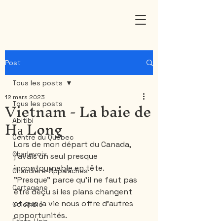
Post
Tous les posts
12 mars 2023
Vietnam - La baie de
Tous les posts
Hạ Long
Abitibi
Centre du Québec
Lors de mon départ du Canada, 
Charlevoix
j'avais un seul presque 
incontournable en tête. 
Chaudière-Appalaches
"Presque" parce qu'il ne faut pas 
Cartagene
être déçu si les plans changent 
et que la vie nous offre d'autres 
Colombie
opportunités. 