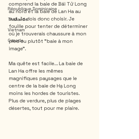
comprend la baie de Bái Tử Long 
République Dominicaine
au nord et la baie de Lan Ha au 
sud. Je dois donc choisir. Je 
Thailande
fouille pour tenter de déterminer 
Vietnam
où je trouverais chaussure à mon 
Canada
pied ou plutôt "baie à mon 
image".
Ma quête est facile... La baie de 
Lan Ha offre les mêmes 
magnifiques paysages que le 
centre de la baie de Hạ Long 
moins les hordes de touristes. 
Plus de verdure, plus de plages 
désertes, tout pour me plaire.