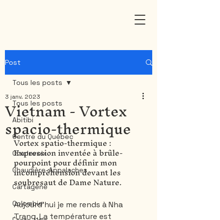
Post
Tous les posts
3 janv. 2023
Vietnam - Vortex
Tous les posts
spacio-thermique
Abitibi
Centre du Québec
Vortex spatio-thermique : 
Expression inventée à brûle-
Charlevoix
pourpoint pour définir mon 
incompréhension devant les 
Chaudière-Appalaches
soubresaut de Dame Nature.
Cartagene
Colombie
Aujourd'hui je me rends à Nha 
Trang. La température est 