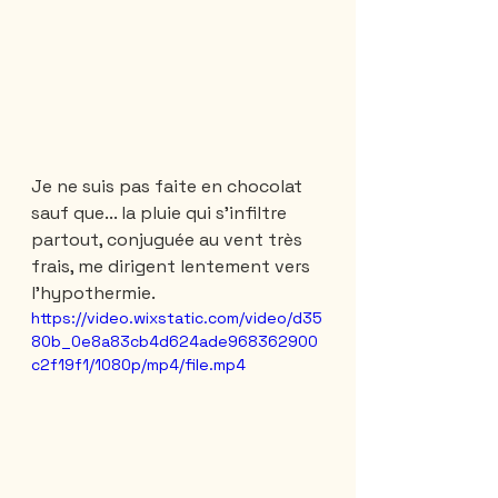
Je ne suis pas faite en chocolat 
sauf que... la pluie qui s'infiltre 
partout, conjuguée au vent très 
frais, me dirigent lentement vers 
l'hypothermie. 
https://video.wixstatic.com/video/d35
80b_0e8a83cb4d624ade968362900
c2f19f1/1080p/mp4/file.mp4