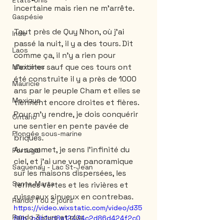
États-Unis
incertaine mais rien ne m'arrête.
Gaspésie
Tout près de Quy Nhon, où j'ai 
Inde
passé la nuit, il y a des tours. Dit 
Laos
comme ça, il n'y a rien pour 
s'exciter sauf que ces tours ont 
Maritimes
été construite il y a près de 1000 
Mauricie
ans par le peuple Cham et elles se 
Mexique
tiennent encore droites et fières. 
Pour m'y rendre, je dois conquérir 
Ontario
une sentier en pente pavée de 
Plongée sous-marine
briques. 
Au sommet, je sens l'infinité du 
Portugal
ciel, et j'ai une vue panoramique 
Saguenay - Lac St-Jean
sur les maisons dispersées, les 
Santa-Marta
fermes vertes et les rivières et 
ruisseaux sinueux en contrebas. 
Rando 1 ou 2 jours
https://video.wixstatic.com/video/d35
Rando 3 jours et plus
80b_bdb1cd8a12434c2d86d424f2c0