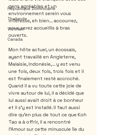
gens agréables et un 
République Dominicaine
environnement serein vous 
Thailande
intéresse, eh bien... accourrez, 
vous serez accueillis à bras 
Vietnam
ouverts. 
Canada
Mon hôte actuel, un écossais, 
ayant travaillé en Angleterre, 
Malaisie, Indonésie,... y est venu 
une fois, deux fois, trois fois et il 
est finalement resté accroché.  
Quand il a vu toute cette joie de 
vivre autour de lui, il a décidé que 
lui aussi avait droit à ce bonheur 
et il s'y est installé. Il faut aussi 
dire qu'en plus de tout ce que Koh 
Tao a à offrir, il a rencontré 
l'Amour sur cette minuscule île du 