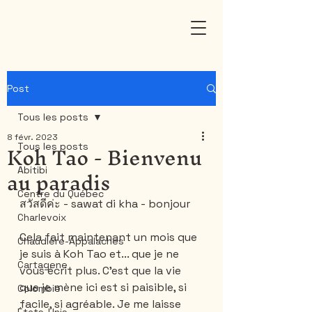
Post
Tous les posts
8 févr. 2023
Koh Tao - Bienvenu
Tous les posts
au paradis
Abitibi
Centre du Québec
สวัสดีค่ะ - sawat di kha - bonjour
Charlevoix
Cela fait maintenant un mois que 
Chaudière-Appalaches
je suis à Koh Tao et... que je ne 
Cartagene
vous écrit plus. C'est que la vie 
que je mène ici est si paisible, si 
Colombie
facile, si agréable. Je me laisse 