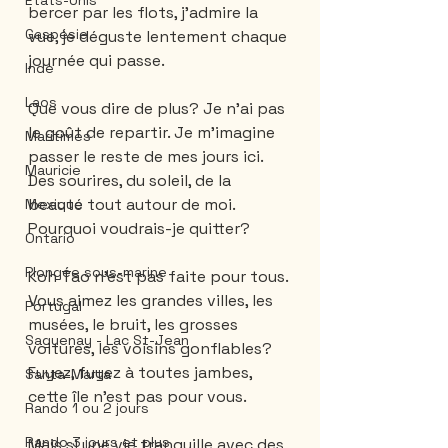
États-Unis
bercer par les flots, j'admire la 
Gaspésie
vue, je déguste lentement chaque 
journée qui passe. 
Inde
Laos
Que vous dire de plus? Je n'ai pas 
le goût de repartir. Je m'imagine 
Maritimes
passer le reste de mes jours ici. 
Mauricie
Des sourires, du soleil, de la 
beauté tout autour de moi. 
Mexique
Pourquoi voudrais-je quitter?
Ontario
Plongée sous-marine
Koh Tao n'est pas faite pour tous. 
Vous aimez les grandes villes, les 
Portugal
musées, le bruit, les grosses 
Saguenay - Lac St-Jean
voitures, les voisins gonflables? 
Fuyez, fuyez à toutes jambes, 
Santa-Marta
cette île n'est pas pour vous.
Rando 1 ou 2 jours
Rando 3 jours et plus
Mais si une vie tranquille avec des 