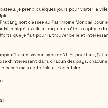
ateau, je prend quelques jours pour visiter la ville
ple. 
Santa-Marta
Rando 1 ou 2 jours
Rando 3
Prabang soit classée au Patrimoine Mondial pour s
onial, malgré qu'elle a longtemps été la capitale du 
fforts que je fait pour la trouver belle et intéressan
Thailande
Vietnam
Canada
paraît sans saveur, sans goût. Et pourtant, j'ai t
ose d'intéressant dans chacun des pays, chacune d
 le passé mais cette fois-ci, rien à faire. 
....
Si