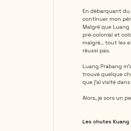
En débarquant du b
continuer mon péri
Saguenay - Lac St-Jean
Malgré que Luang 
pré-colonial et col
malgré... tout les e
République Dominicaine
réussi pas.
Luang Prabang m'ap
trouvé quelque ch
que j'ai visité dans
Alors, je sors un peu
Les chutes Kuang 