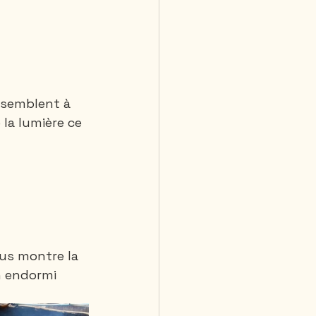
essemblent à 
la lumière ce 
ous montre la 
n endormi 