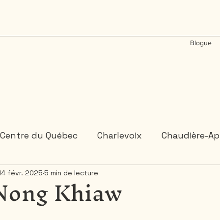
Blogue
Centre du Québec
Charlevoix
Chaudière-Ap
 Nong Khiaw
14 févr. 2025
5 min de lecture
États-Unis
Gaspésie
Inde
Laos
M
Ontario
Plongée sous-marine
Portugal