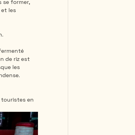
 se former, 
et les 
n.
 fermenté 
n de riz est 
sque les 
ondense. 
 touristes en 