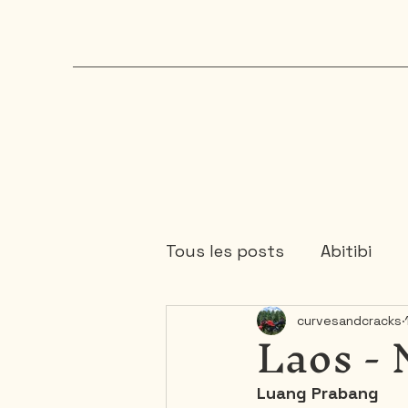
Tous les posts
Abitibi
Laos -
curvesandcracks
Cartagene
Colombie
Luang Prabang
Mauricie
Mexique