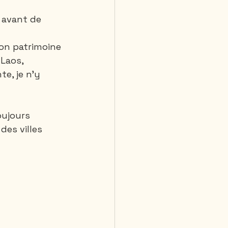
 avant de 
 jours et plus
on patrimoine 
Laos, 
te, je n'y 
oujours 
es villes 