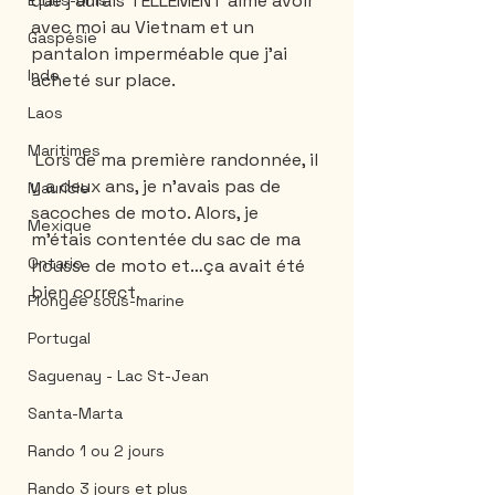
que j'aurais TELLEMENT aimé avoir 
États-Unis
avec moi au Vietnam et un 
Gaspésie
pantalon imperméable que j'ai 
Inde
acheté sur place. 
Laos
Maritimes
 Lors de ma première randonnée, il 
y a deux ans, je n'avais pas de 
Mauricie
sacoches de moto. Alors, je 
Mexique
m'étais contentée du sac de ma 
Ontario
housse de moto et…ça avait été 
bien correct. 
Plongée sous-marine
Portugal
Saguenay - Lac St-Jean
Santa-Marta
Rando 1 ou 2 jours
Rando 3 jours et plus