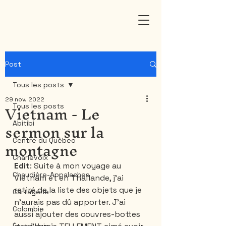
Post
Tous les posts
29 nov. 2022
Vietnam - Le
Tous les posts
sermon sur la
Abitibi
montagne
Centre du Québec
Charlevoix
Edit
: Suite à mon voyage au 
Chaudière-Appalaches
Vietnam et en Thaïlande, j'ai 
retiré de la liste des objets que je 
Cartagene
n'aurais pas dû apporter. J'ai 
Colombie
aussi ajouter des couvres-bottes 