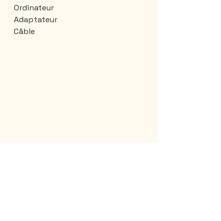
Ordinateur
Adaptateur
Câble
Sac bandoulière 
Copies imprimées des documents 
importants (certificats de 
naissance, page vaccination du 
carnet de santé, 