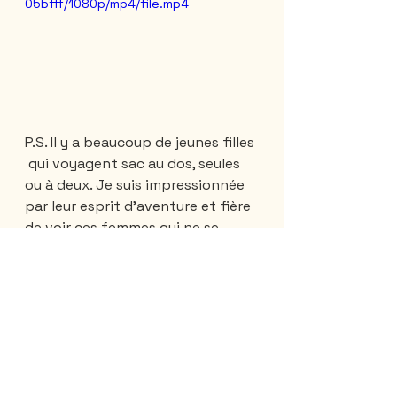
05bfff/1080p/mp4/file.mp4
P.S. Il y a beaucoup de jeunes filles 
 qui voyagent sac au dos, seules 
ou à deux. Je suis impressionnée 
par leur esprit d'aventure et fière 
de voir ces femmes qui ne se 
laisse pas arrêter par les 
difficultés supplémentaires 
qu'elles rencontrent en voyage 
du fait de leur sexe.
suite...