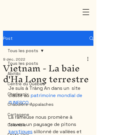
Post
Tous les posts
9 déc. 2022
Vietnam - La baie
Tous les posts
d'Ha Long terrestre
Abitibi
Centre du Québec
Je suis à Tràng An dans un  site  
Charlevoix
classé au 
patrimoine mondial de 
l'UNESCO
. 
Chaudière-Appalaches
Cartagene
La rameuse nous promène à 
travers un paysage de pitons 
Colombie
karstiques
 sillonné de vallées et 