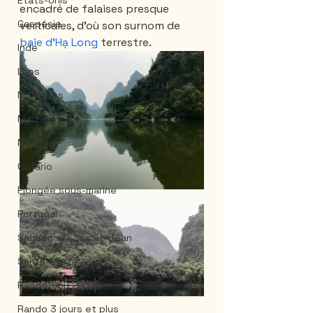
États-Unis
encadré de falaises presque 
Gaspésie
verticales, d'où son surnom de  
baie d'Hạ Long
 terrestre. 
Inde
Laos
Maritimes
Mauricie
Mexique
Ontario
Plongée sous-marine
Portugal
Saguenay - Lac St-Jean
Santa-Marta
Rando 1 ou 2 jours
Rando 3 jours et plus