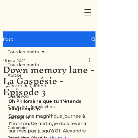
Post
Tous les posts
18 nov. 2021
Down memory lane -
Tous les posts
La Gaspésie -
Abitibi
Épisode 3
Centre du Québec
Charlevoix
Oh Philomène que tu t’étends 
Chaudière-Appalaches
longtemps 🎶 
Encore une magnifique journée à 
Cartagene
l’horizon. Ce matin, je dois revenir 
Colombie
sur mes pas jusqu’à St-Alexandre 