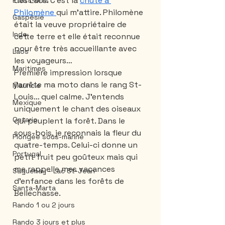
des Lacs. C’est la 
chute à 
États-Unis
Philomène 
qui m’attire. Philomène 
Gaspésie
était la veuve propriétaire de 
Inde
cette terre et elle était reconnue 
pour être très accueillante avec 
Laos
les voyageurs…
Maritimes
Première impression lorsque 
j’arrête ma moto dans le rang St-
Mauricie
Louis… quel calme. J’entends 
Mexique
uniquement le chant des oiseaux 
Ontario
qui peuplent la forêt. Dans le 
sous-bois, je reconnais la fleur du 
Plongée sous-marine
quatre-temps. Celui-ci donne un 
Portugal
petit fruit peu goûteux mais qui 
me rappelle mes vacances 
Saguenay - Lac St-Jean
d’enfance dans les forêts de 
Santa-Marta
Bellechasse.
Rando 1 ou 2 jours
Rando 3 jours et plus